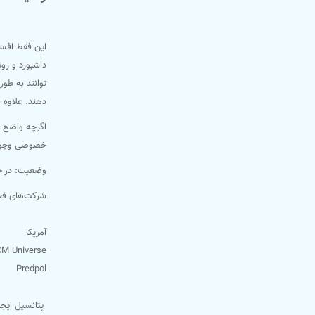
این فقط افسرا
داشبورد و رو
توانند به طور
دهند. علاوه ب
اگرچه واضح اس
خصوصی وجود د
وضعیت: در حا
شرکت‌های فعا
آمریکا
CM Universe
Predpol
پتانسیل ایجا