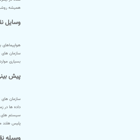
همیشه روشن ب
وسایل نق
هواپیماهای ب
سازمان های ا
بسیاری موارد 
پیش بینی
داده ها در ز
سیستم های "ن
پلیس هلند مح
وسیله نق