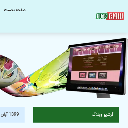
صفحه نخست
ا
آرشیو وبلاگ
1399 آبان 7, چهارشنبه