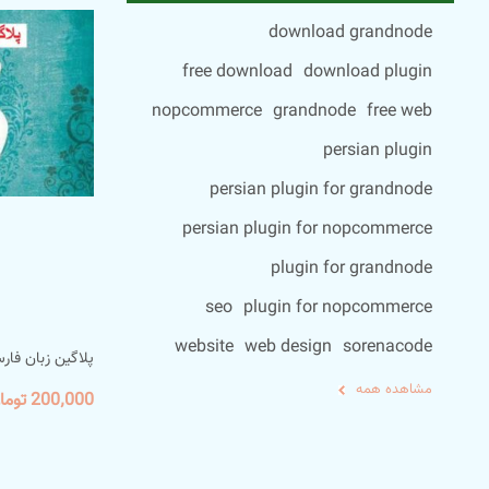
download grandnode
free download
download plugin
nopcommerce
grandnode
free web
persian plugin
persian plugin for grandnode
persian plugin for nopcommerce
plugin for grandnode
seo
plugin for nopcommerce
website
web design
sorenacode
پلاگین زبان فار
مشاهده همه
200٬000 تومان